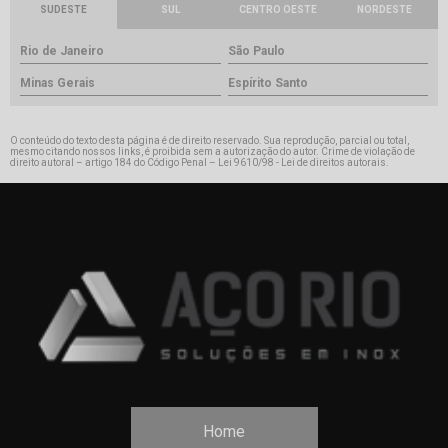
SUDESTE
SUL
CENTRO OESTE
NORDESTE
Rio de Janeiro
São Paulo
Minas Gerais
Espírito Santo
O conteúdo do texto desta página é de direito reservado. Sua reprodução, parcial ou total,
mesmo citando nossos links, é proibida sem a autorização do autor. Crime de violação de
direito autoral – artigo 184 do Código Penal –
Lei 9610/98 - Lei de direitos autorais
.
Home