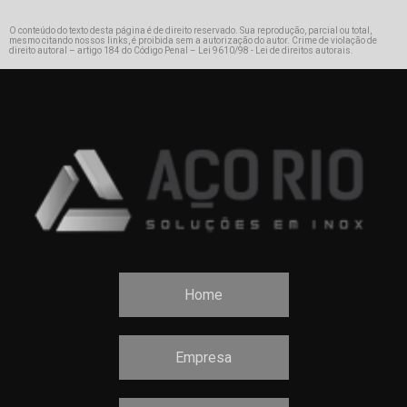
O conteúdo do texto desta página é de direito reservado. Sua reprodução, parcial ou total,
mesmo citando nossos links, é proibida sem a autorização do autor. Crime de violação de
direito autoral – artigo 184 do Código Penal –
Lei 9610/98 - Lei de direitos autorais
.
Home
Empresa