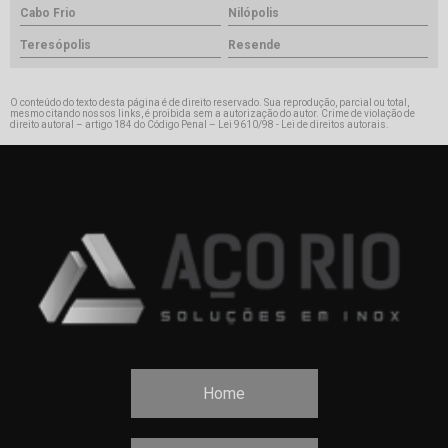
Cabo Frio
Nilópolis
Teresópolis
Resende
O conteúdo do texto desta página é de direito reservado. Sua reprodução, parcial ou total,
mesmo citando nossos links, é proibida sem a autorização do autor. Crime de violação de
direito autoral – artigo 184 do Código Penal –
Lei 9610/98 - Lei de direitos autorais
.
Home