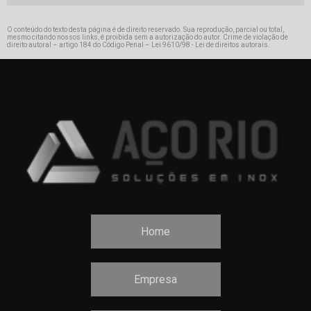
O conteúdo do texto desta página é de direito reservado. Sua reprodução, parcial ou total,
mesmo citando nossos links, é proibida sem a autorização do autor. Crime de violação de
direito autoral – artigo 184 do Código Penal –
Lei 9610/98 - Lei de direitos autorais
.
Home
Empresa